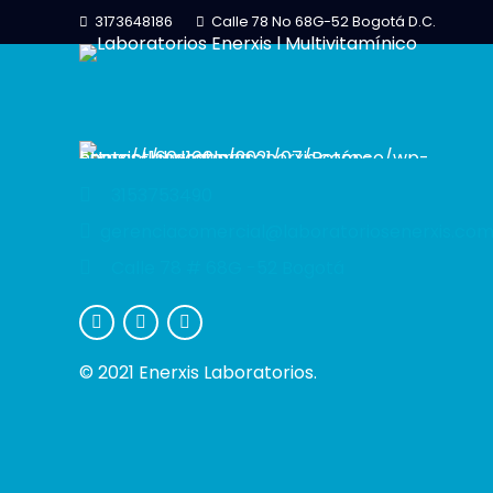
3173648186
Calle 78 No 68G-52 Bogotá D.C.
3153753490
gerenciacomercial@laboratoriosenerxis.com
Calle 78 # 68G -52 Bogotá
© 2021 Enerxis Laboratorios.